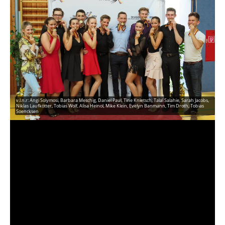
v.l.n.r: Angi Solymosi, Barbara Meschig, Daniel Paul, Tine Knietsch, Talal Salahie, Sarah Jacobs,
Niklas Laufkötter, Tobias Wolf, Alisa Heinol, Mike Klein, Evelyn Banmann, Tim Droth, Tobias
Soencksen